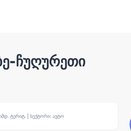
ბე-ჩუღურეთი
იმდ. ტერიტ. | სექტორი: ავტო